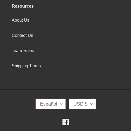
Resources
About Us
Contact Us
Team Sales
Shipping Times
I
M
Español
USD $
D
O
I
N
O
E
Facebook
M
D